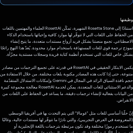
تم التصويت.
وظيفتها
استنادًا إلى Rosetta Stone الشهيرة، تمكّن RosettAI العلماء والمهتمين باللغات
من الحفاظ على اللغات التي لا تتوفّر لها موارد كافية وإحيائها باستخدام الذكاء
الاصطناعي. تجمع منصتنا بشكل فريد أزواج مستندات متعددة، ما يتيح إنشاء
نموذج ترجمة قوي للغات المستهدَفة باستخدام موارد محدودة. يُعدّ هذا النهج رائجًا
بشكل خاص للغات التي تستخدم أنظمة كتابة فريدة وسجلات مستندية مجزّأة.
يكمن الابتكار الحقيقي في RosettAI في قدرته على تجميع الترجمات من مصادر
متنوعة، حتى إذا كانت هذه المصادر مكتوبة بلغات مختلفة. من خلال الاستفادة من
حجم نافذة السياق الرائد في المجال في Gemini وإمكانات الاستدلال المتقدّمة
والدعم الاستثنائي للغات المتعددة، يمكن لخدمة RosettAI معالجة مجموعة كبيرة
من البيانات بفعالية لإنشاء ترجمات دقيقة، ما يساعد في الحفاظ على اللغات من
الانقراض.
إنّ حلّنا أساسي للغات مثل "غومالا" التي يتم التحدث بها في أفريقيا الوسطى
(المعروضة في العرض التجريبي)، والتي نادرًا ما تتوفّر لها مستندات حالية، وغالبًا
ما تستخدم رموزًا مختلفة وقد تكون مرتبطة بترجمات باللغة الإنجليزية أو
الفرنسية أو الألمانية (اللغات التي سادت في المنطقة على التوالي). يُظهر ذلك