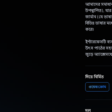
আমাদের সমাধান 
উপস্থাপিত), যার 
জার্মান (যে ভা
বিভিন্ন ভাষার ম
করে।
ইন্টারফেসটি ব্য
উৎস পাঠের সহজ 
জুড়ে অ্যাক্সেসয
দিয়ে নির্মিত
ওয়েব/ক্রোম
দল