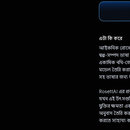
এটা কি করে
আইকনিক রোসেটা স
স্বল্প-সম্পদ ভা
একাধিক নথি-জোড
মডেল তৈরি করার 
সহ ভাষার জন্য য
RosettAI এর প্র
যখন এই উৎসগুলি ব
যুক্তির ক্ষমতা 
অনুবাদ তৈরি করত
করতে সাহায্য 