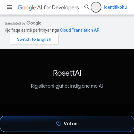
Identifikohu
Kjo faqe është përkthyer nga
Cloud Translation API
.
RosettAI
Rigjallëroni gjuhët indigjene me AI
Votoni