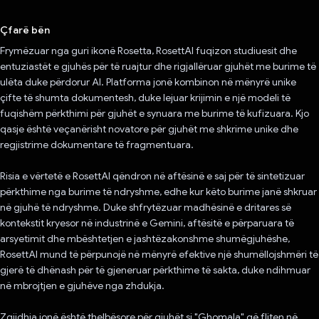
Votuar!
Çfarë bën
Frymëzuar nga guri ikonë Rosetta, RosettAI fuqizon studiuesit dhe
entuziastët e gjuhës për të ruajtur dhe rigjallëruar gjuhët me burime të
ulëta duke përdorur AI. Platforma jonë kombinon në mënyrë unike
çifte të shumta dokumentesh, duke lejuar krijimin e një modeli të
fuqishëm përkthimi për gjuhët e synuara me burime të kufizuara. Kjo
qasje është veçanërisht novatore për gjuhët me shkrime unike dhe
regjistrime dokumentare të fragmentuara.
Risia e vërtetë e RosettAI qëndron në aftësinë e saj për të sintetizuar
përkthime nga burime të ndryshme, edhe kur këto burime janë shkruar
në gjuhë të ndryshme. Duke shfrytëzuar madhësinë e dritares së
kontekstit kryesor në industrinë e Gemini, aftësitë e përparuara të
arsyetimit dhe mbështetjen e jashtëzakonshme shumëgjuhëshe,
RosettAI mund të përpunojë në mënyrë efektive një shumëllojshmëri të
gjerë të dhënash për të gjeneruar përkthime të sakta, duke ndihmuar
në mbrojtjen e gjuhëve nga zhdukja.
Zgjidhja jonë është thelbësore për gjuhët si "Ghomala" që fliten në