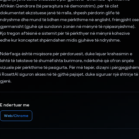
Afrikën Qendrore (të paraqitura në demonstrim), për të cilat
dokumentet ekzistuese janë të rralla, shpesh përdorin glife të
ndryshme dhe mund të lidhen me përkthime në anglisht, frëngjisht ose
gjermanisht (gjuhë që sundonin zonën në mënyrë të njëpasnjëshme).
Kjo tregon aftësinë e sistemit për të përkthyer në mënyrë kohezive
edhe kur konceptet shpërndahen midis gjuhëve të ndryshme.
Ndërfaqja është miqësore për përdoruesit, duke lejuar krahasimin e
lehtë të teksteve të shumëfishta burimore, ndërkohë që ofron sinjale
vizuale për përkthime të pasigurta. Për më tepër, dizajni i përgjegjshëm
i RosettAI siguron akses në të gjithë pajisjet, duke siguruar një shtrirje të
gjerë.
E ndertuar me
Web/Chrome