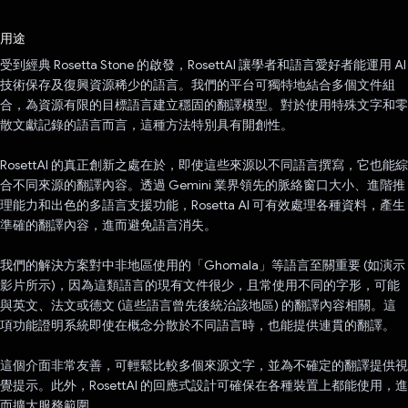
已投票！
用途
受到經典 Rosetta Stone 的啟發，RosettAI 讓學者和語言愛好者能運用 AI
技術保存及復興資源稀少的語言。我們的平台可獨特地結合多個文件組
合，為資源有限的目標語言建立穩固的翻譯模型。對於使用特殊文字和零
散文獻記錄的語言而言，這種方法特別具有開創性。
RosettAI 的真正創新之處在於，即使這些來源以不同語言撰寫，它也能綜
合不同來源的翻譯內容。透過 Gemini 業界領先的脈絡窗口大小、進階推
理能力和出色的多語言支援功能，Rosetta AI 可有效處理各種資料，產生
準確的翻譯內容，進而避免語言消失。
我們的解決方案對中非地區使用的「Ghomala」等語言至關重要 (如演示
影片所示)，因為這類語言的現有文件很少，且常使用不同的字形，可能
與英文、法文或德文 (這些語言曾先後統治該地區) 的翻譯內容相關。這
項功能證明系統即使在概念分散於不同語言時，也能提供連貫的翻譯。
這個介面非常友善，可輕鬆比較多個來源文字，並為不確定的翻譯提供視
覺提示。此外，RosettAI 的回應式設計可確保在各種裝置上都能使用，進
而擴大服務範圍。