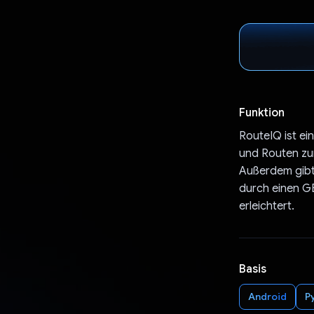
Funktion
RouteIQ ist ei
und Routen zur
Außerdem gibt 
durch einen GE
erleichtert.
Basis
Android
P