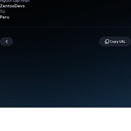
Người cập nhật
ZentooDevs
Từ
Peru