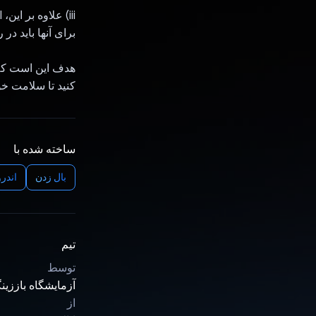
برای آنها باید در روز (ادغام تقوی
کنید تا سلامت خو
ساخته شده با
بال زدن
اندرو
تیم
توسط
آزمایشگاه باززینگ
از