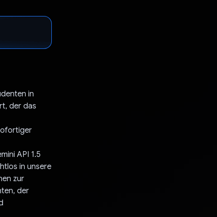
udenten in
t, der das
ofortiger
mini API 1.5
htlos in unsere
nen zur
ten, der
d