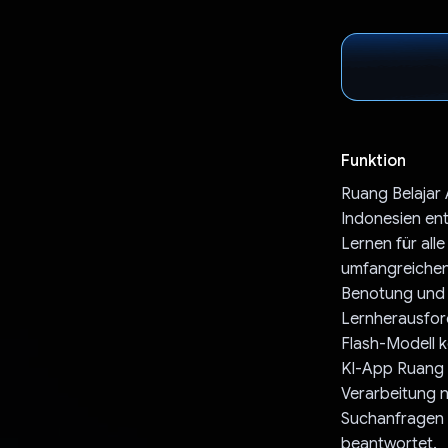
Funktion
Ruang Belajar A
Indonesien ent
Lernen für all
umfangreichen 
Benotung und 
Lernherausford
Flash-Modell k
KI-App Ruang B
Verarbeitung n
Suchanfragen 
beantwortet.