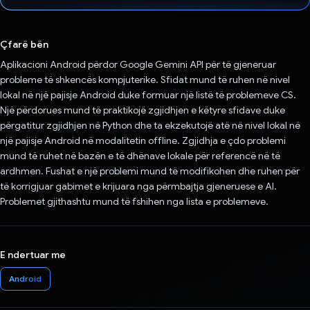
Votuar!
Çfarë bën
Aplikacioni Android përdor Google Gemini API për të gjeneruar
probleme të shkencës kompjuterike. Sfidat mund të ruhen në nivel
lokal në një pajisje Android duke formuar një listë të problemeve CS.
Një përdorues mund të praktikojë zgjidhjen e këtyre sfidave duke
përgatitur zgjidhjen në Python dhe ta ekzekutojë atë në nivel lokal në
një pajisje Android në modalitetin offline. Zgjidhja e çdo problemi
mund të ruhet në bazën e të dhënave lokale për referencë në të
ardhmen. Fushat e një problemi mund të modifikohen dhe ruhen për
të korrigjuar gabimet e krijuara nga përmbajtja gjeneruese e AI.
Problemet gjithashtu mund të fshihen nga lista e problemeve.
E ndertuar me
Android