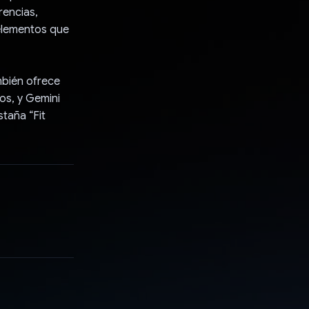
rencias,
 elementos que
mbién ofrece
os, y Gemini
taña “Fit