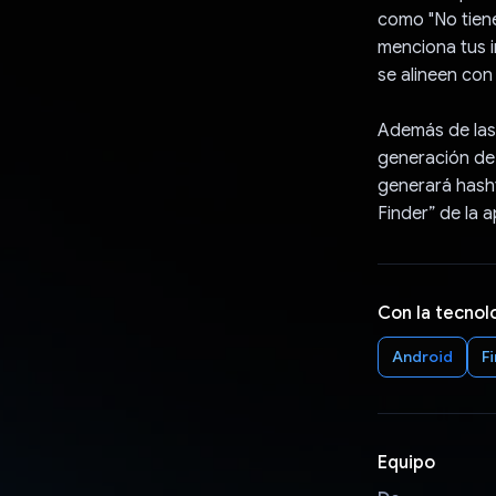
como "No tiene
menciona tus i
se alineen con
Además de las
generación de 
generará hasht
Finder” de la a
Con la tecnol
Android
F
Equipo