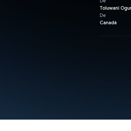
De
Toluwani Ogu
De
Canadá