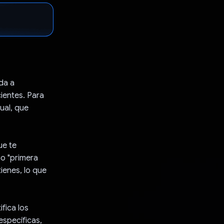
da a
ientes. Para
ual, que
ue te
mo "primera
tienes, lo que
fica los
específicas,