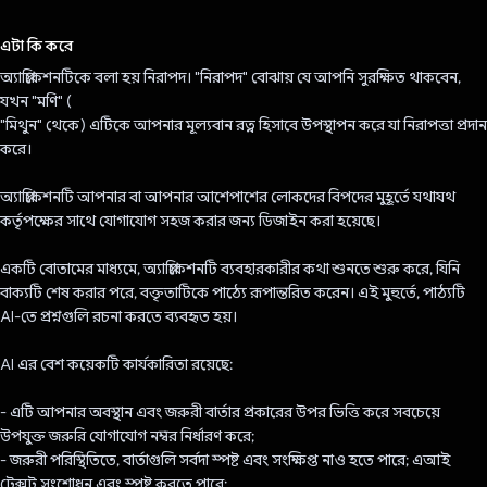
ভোট দিয়েছেন!
এটা কি করে
অ্যাপ্লিকেশনটিকে বলা হয় নিরাপদ। "নিরাপদ" বোঝায় যে আপনি সুরক্ষিত থাকবেন,
যখন "মণি" (
"মিথুন" থেকে) এটিকে আপনার মূল্যবান রত্ন হিসাবে উপস্থাপন করে যা নিরাপত্তা প্রদান
করে।
অ্যাপ্লিকেশনটি আপনার বা আপনার আশেপাশের লোকদের বিপদের মুহূর্তে যথাযথ
কর্তৃপক্ষের সাথে যোগাযোগ সহজ করার জন্য ডিজাইন করা হয়েছে।
একটি বোতামের মাধ্যমে, অ্যাপ্লিকেশনটি ব্যবহারকারীর কথা শুনতে শুরু করে, যিনি
বাক্যটি শেষ করার পরে, বক্তৃতাটিকে পাঠ্যে রূপান্তরিত করেন। এই মুহুর্তে, পাঠ্যটি
AI-তে প্রশ্নগুলি রচনা করতে ব্যবহৃত হয়।
AI এর বেশ কয়েকটি কার্যকারিতা রয়েছে:
- এটি আপনার অবস্থান এবং জরুরী বার্তার প্রকারের উপর ভিত্তি করে সবচেয়ে
উপযুক্ত জরুরি যোগাযোগ নম্বর নির্ধারণ করে;
- জরুরী পরিস্থিতিতে, বার্তাগুলি সর্বদা স্পষ্ট এবং সংক্ষিপ্ত নাও হতে পারে; এআই
টেক্সট সংশোধন এবং স্পষ্ট করতে পারে;