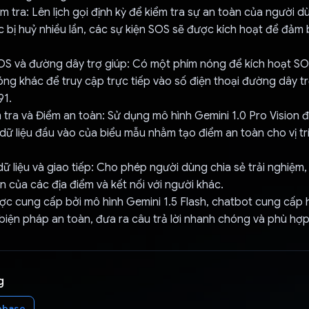
ểm tra: Lên lịch gọi định kỳ để kiểm tra sự an toàn của người 
c bị huỷ nhiều lần, các sự kiện SOS sẽ được kích hoạt để đảm
OS và đường dây trợ giúp: Có một phím nóng để kích hoạt SO
ng khác để truy cập trực tiếp vào số điện thoại đường dây t
91.
m tra và Điểm an toàn: Sử dụng mô hình Gemini 1.0 Pro Vision 
dữ liệu đầu vào của biểu mẫu nhằm tạo điểm an toàn cho vị tr
ữ liệu và giao tiếp: Cho phép người dùng chia sẻ trải nghiệm,
 của các địa điểm và kết nối với người khác.
ược cung cấp bởi mô hình Gemini 1.5 Flash, chatbot cung cấp
 biện pháp an toàn, đưa ra câu trả lời nhanh chóng và phù hợp
g
ebase