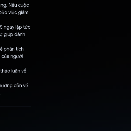
dùng. Nếu cuộc
 bảo việc giám
S ngay lập tức
rợ giúp dành
để phân tích
í của người
 thảo luận về
 hướng dẫn về
.