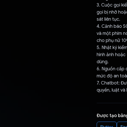
3. Cuộc gọi ki
gọi bị nhỡ hoặ
sát liên tục.
4. Cảnh báo S
và một phím nó
cho phụ nữ 10
5. Nhật ký kiể
hình ảnh hoặc 
dùng.
6. Nguồn cấp d
mức độ an toàn
7. Chatbot: Đ
quyền, luật và
Được tạo bằn
Flutter
Fir