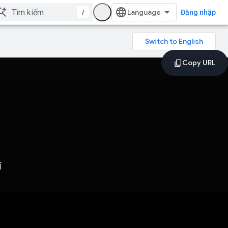
/
Đăng nhập
i