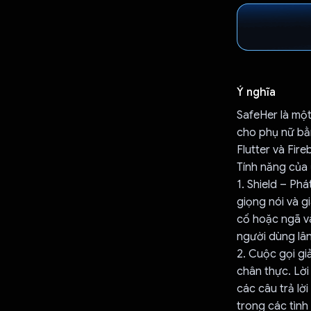
Ý nghĩa
SafeHer là mộ
cho phụ nữ bằ
Flutter và Fir
Tính năng của 
1. Shield – Ph
giọng nói và g
cố hoặc ngã và
người dùng lân
2. Cuộc gọi gi
chân thực. Lời
các câu trả lời
trong các tìn