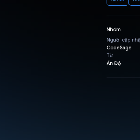
Nhóm
Người cập nh
CodeSage
Từ
Ấn Độ