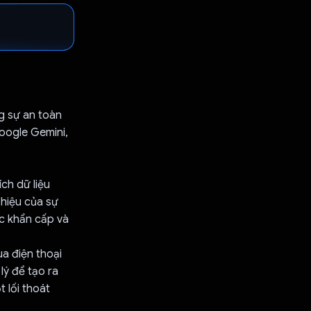
g sự an toàn
oogle Gemini,
ch dữ liệu
 hiệu của sự
úc khẩn cấp và
ua điện thoại
lý để tạo ra
t lối thoát