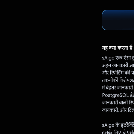
यह क्या करता है
sAige एक ऐसा टूल
अहम जानकारी आसा
और रिपोर्टिंग की प
तकनीकी विशेषज्ञता
में बेहतर जानकारी
PostgreSQL डेटाब
जानकारी वाली रिपोर
जानकारी, और दिलच
sAige के इंटरैक्ट
इसके लिए, वे पसं