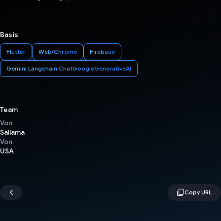
Basis
Flutter
Web/Chrome
Firebase
Gemini Langchain ChatGoogleGenerativeAI
Team
Von
Sallama
Von
USA