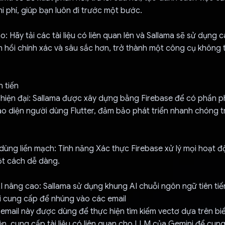
hi phí, giúp bạn luôn đi trước một bước.
o: Hãy tải các tài liệu có liên quan lên và Sallama sẽ sử dụng cá
 hồi chính xác và sâu sắc hơn, trở thành một công cụ không 
 tiến
 hiện đại: Sallama được xây dựng bằng Firebase để có phần 
o diện người dùng Flutter, đảm bảo phát triển nhanh chóng t
dùng liền mạch: Tính năng Xác thực Firebase xử lý mọi hoạt đ
t cách dễ dàng.
I nâng cao: Sallama sử dụng khung AI chuỗi ngôn ngữ tiên ti
 cung cấp để nhúng vào các email
c email này được dùng để thực hiện tìm kiếm vectơ dựa trên bi
n, cung cấp tài liệu có liên quan cho LLM của Gemini để cung