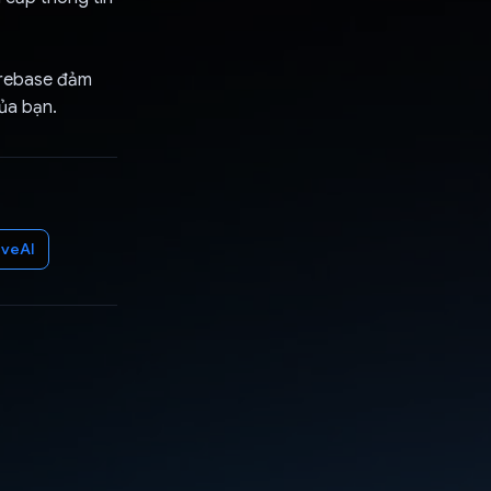
irebase đảm
ủa bạn.
iveAI