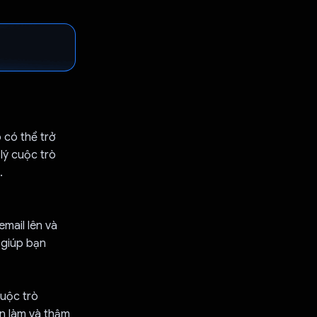
 có thể trở
lý cuộc trò
.
mail lên và
 giúp bạn
cuộc trò
ần làm và thậm