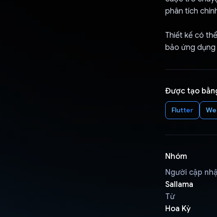
phân tích chín
Thiết kế có t
bảo ứng dụng 
Được tạo bằn
Flutter
We
Nhóm
Người cập nh
Sallama
Từ
Hoa Kỳ