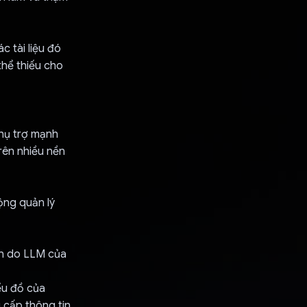
c tài liệu đó
thể thiếu cho
phụ trợ mạnh
rên nhiều nền
ộng quản lý
ến do LLM của
ểu đồ của
 cấp thông tin