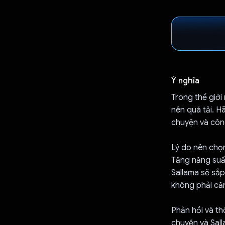
Ý nghĩa
Trong thế giới
nên quá tải. H
chuyện và công
Lý do nên chọ
Tăng năng suất
Sallama sẽ sắp
không phải că
Phản hồi và th
chuyện và Sall