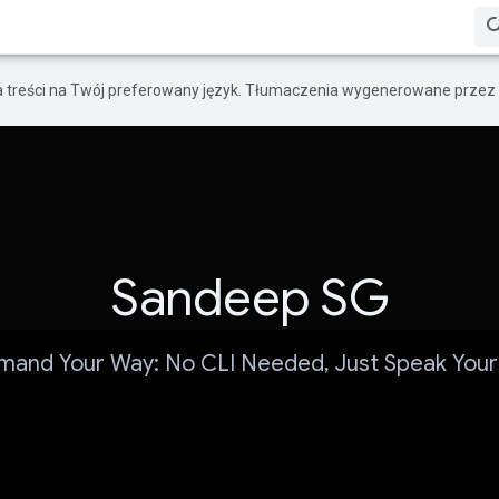
a treści na Twój preferowany język. Tłumaczenia wygenerowane przez 
Sandeep SG
and Your Way: No CLI Needed, Just Speak Your