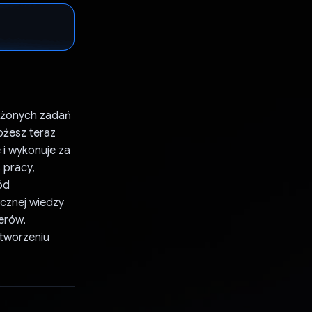
łożonych zadań
ożesz teraz
e i wykonuje za
 pracy,
ód
ycznej wiedzy
ierów,
 tworzeniu