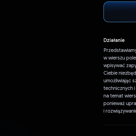
Działanie
Przedstawiamy
w wierszu pol
wpisywać zapyt
Ciebie niezbęd
umożliwiając 
technicznych i
na temat wiers
ponieważ upras
i rozwiązywan