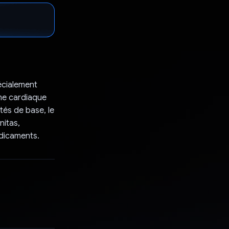
écialement
me cardiaque
tés de base, le
nitas,
édicaments.