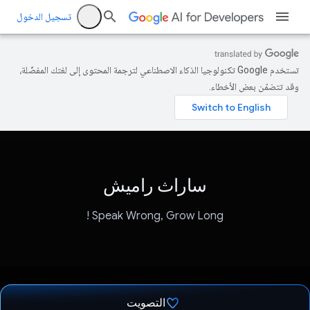
تسجيل الدخول
تستخدم Google تكنولوجيا الذكاء الاصطناعي لترجمة المحتوى إلى لغتك المفضّلة،
وقد تتضمّن بعض الأخطاء.
ساراث راميش
Speak Wrong, Grow Long !
التصويت