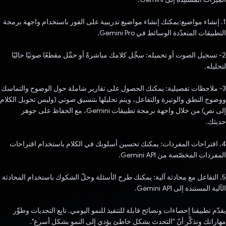
1. إنشاء مواضيع:يمكنك إنشاء مواضيع تدريبية على الفور باستخدام واجهة برمجة
التطبيقات المتعدّدة الوسائط في Gemini Pro.
2- تسجيل الصوت أو تحميله: سجِّل كلامك مباشرةً أو حمِّل مقطعًا صوتيًا حاليًا
لتحليله.
3- ملاحظات تفصيلية: يمكنك الحصول على تقارير شاملة حول الوضوح والتماسك
ووضوح النطق والوتيرة والتفاعل، ويتم تحليلها بتنسيق صوتي (وليس تحويل الكلام
إلى نص) من خلال واجهة برمجة تطبيقات Gemini، مع الحفاظ على جوهر
حديثك.
4. اقتراحات المفردات: يمكنك تحسين أسلوبك في الكلام باستخدام اقتراحات
المفردات المخصّصة من Gemini API.
5. التفاعل مع محادثة آلية: يمكنك طرح الأسئلة وحلّ الشكوك باستخدام المحادثة
الآلية المستندة إلى Gemini API.
يقدّم تطبيقنا إحصاءات ونصائح قابلة للتنفيذ للنمو اليومي. تابِع التحديات وطوِّر
مهاراتك وتذكَّر أنّ "التحدث بشكل خاطئ يؤدي إلى النمو بشكل أسرع".