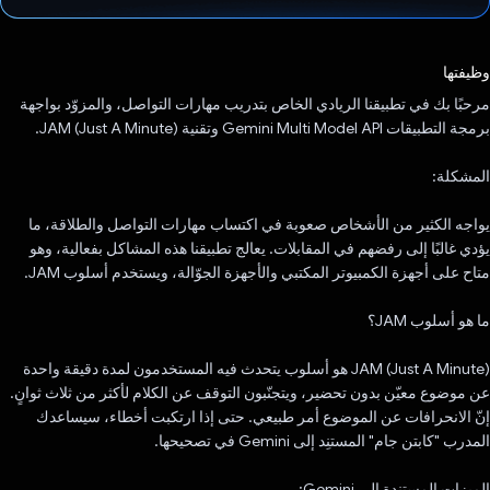
تم التصويت.
وظيفتها
مرحبًا بك في تطبيقنا الريادي الخاص بتدريب مهارات التواصل، والمزوّد بواجهة
برمجة التطبيقات Gemini Multi Model API وتقنية JAM (Just A Minute).
المشكلة:
يواجه الكثير من الأشخاص صعوبة في اكتساب مهارات التواصل والطلاقة، ما
يؤدي غالبًا إلى رفضهم في المقابلات. يعالج تطبيقنا هذه المشاكل بفعالية، وهو
متاح على أجهزة الكمبيوتر المكتبي والأجهزة الجوّالة، ويستخدم أسلوب JAM.
ما هو أسلوب JAM؟
JAM (Just A Minute) هو أسلوب يتحدث فيه المستخدمون لمدة دقيقة واحدة
عن موضوع معيّن بدون تحضير، ويتجنّبون التوقف عن الكلام لأكثر من ثلاث ثوانٍ.
إنّ الانحرافات عن الموضوع أمر طبيعي. حتى إذا ارتكبت أخطاء، سيساعدك
المدرب "كابتن جام" المستنِد إلى Gemini في تصحيحها.
الميزات المستنِدة إلى Gemini: