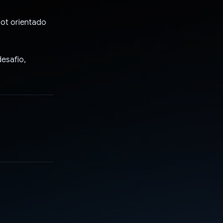
bot orientado
desafio,