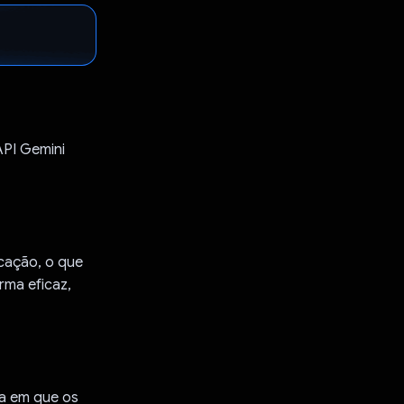
API Gemini
icação, o que
rma eficaz,
ca em que os