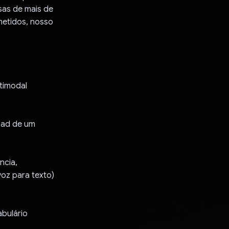
sas de mais de
metidos, nosso
ltimodal
load de um
ncia,
voz para texto)
bulário