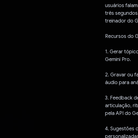
usuários fala
três segundos
treinador do G
Recursos do G
1. Gerar tópic
Gemini Pro.
2. Gravar ou f
áudio para aná
3. Feedback de
articulação, r
pela API do Ge
4. Sugestões 
personalizadas