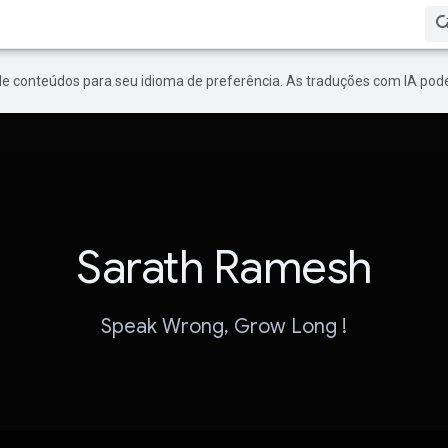
de conteúdos para seu idioma de preferência. As traduções com IA pode
Sarath Ramesh
Speak Wrong, Grow Long !