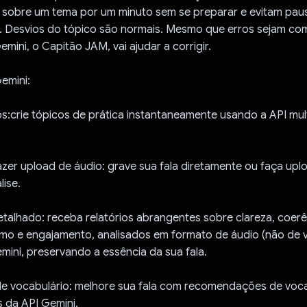
m sobre um tema por um minuto sem se preparar e evitam pau
. Desvios do tópico são normais. Mesmo que erros sejam co
emini, o Capitão JAM, vai ajudar a corrigir.
emini:
os:crie tópicos de prática instantaneamente usando a API mu
azer upload de áudio: grave sua fala diretamente ou faça up
lise.
talhado: receba relatórios abrangentes sobre clareza, coerê
itmo e engajamento, analisados em formato de áudio (não de 
mini, preservando a essência da sua fala.
de vocabulário: melhore sua fala com recomendações de voca
 da API Gemini.