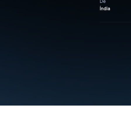
De
Índia