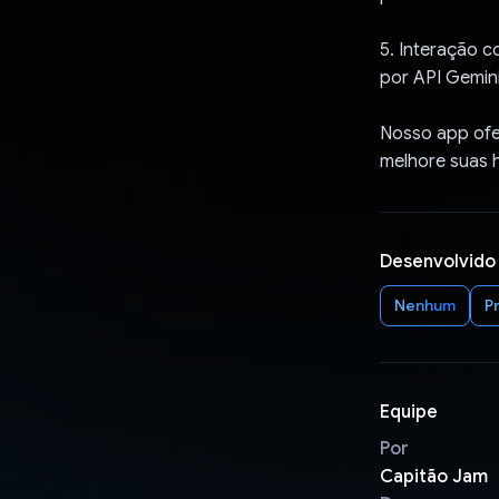
5. Interação 
por API Gemini
Nosso app ofer
melhore suas h
Desenvolvido
Nenhum
P
Equipe
Por
Capitão Jam