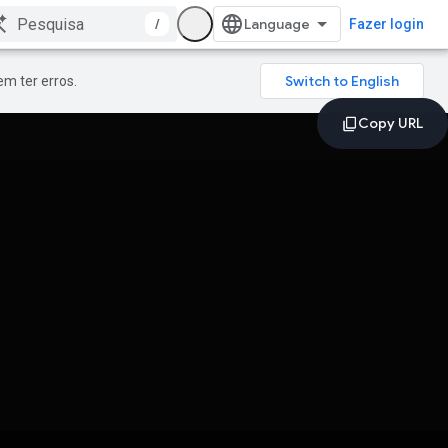
/
Fazer login
m ter erros.