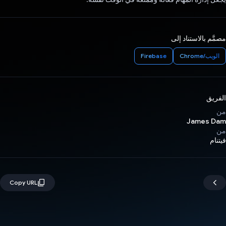
مصمَّم بالاستناد إلى
الويب/Chrome
Firebase
الفريق
من
James Dam
من
فيتنام