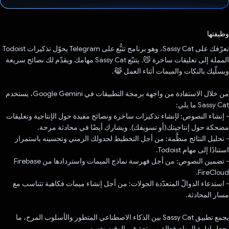
تم التصويت.
وظيفتها
نعرّفك على Sassy Cat، وهو برنامج تتبُّع على Telegram يحوّل تذكيرات Todoist
المملة إلى تعليقات ساخرة 😼. يتتبّع Sassy Cat مهامك ويقدّم لك نصائح سريعة
ويسلّيك بالنكات والميمات أثناء العمل 😹.
من خلال الاستفادة من واجهة برمجة التطبيقات في Google Gemini، يستخدم
Sassy Cat ما يلي:
- إنشاء النصوص: لإنشاء تذكيرات ساخرة ونصائح مفيدة حول الإنتاجية وتعليقات
مضحكة حول إنتاجيتك(أو تسويفك). ويشارك أيضًا في محادثة مرحة.
- تحليل النتائج منظَّمة: من أجل التخطيط لجدولك الزمني وتحسينه باستمرار
استنادًا إلى مهام Todoist.
- تضمين النصوص: من أجل فهرسة نماذج الميمات واستردادها من Firebase
FireCloud.
- استدعاء الدوالّ المتعدّدة الجولات: من أجل إنشاء ميمات فكاهية تتناسب مع
مسار المحادثة.
يجمع تطبيق Sassy Cat بين الذكاء الاصطناعي المتطور والأسلوب المرح، ما
يجعل إدارة المهام فعالة وممتعة في الوقت نفسه.