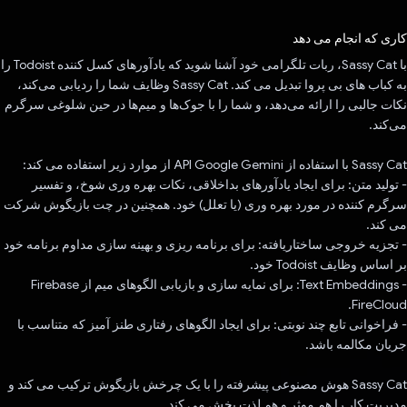
رای داد!
کاری که انجام می دهد
با Sassy Cat، ربات تلگرامی خود آشنا شوید که یادآورهای کسل کننده Todoist را
به کباب های بی پروا تبدیل می کند. Sassy Cat وظایف شما را ردیابی می‌کند،
نکات جالبی را ارائه می‌دهد، و شما را با جوک‌ها و میم‌ها در حین شلوغی سرگرم
می‌کند.
Sassy Cat با استفاده از API Google Gemini از موارد زیر استفاده می کند:
- تولید متن: برای ایجاد یادآورهای بداخلاقی، نکات بهره وری شوخ، و تفسیر
سرگرم کننده در مورد بهره وری (یا تعلل) خود. همچنین در چت بازیگوش شرکت
می کند.
- تجزیه خروجی ساختاریافته: برای برنامه ریزی و بهینه سازی مداوم برنامه خود
بر اساس وظایف Todoist خود.
- Text Embeddings: برای نمایه سازی و بازیابی الگوهای میم از Firebase
FireCloud.
- فراخوانی تابع چند نوبتی: برای ایجاد الگوهای رفتاری طنز آمیز که متناسب با
جریان مکالمه باشد.
Sassy Cat هوش مصنوعی پیشرفته را با یک چرخش بازیگوش ترکیب می کند و
مدیریت کار را هم موثر و هم لذت بخش می کند.