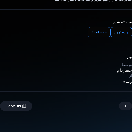
ساخته شده با
وب/کروم
Firebase
تیم
توسط
جیمز دام
از
ویتنام