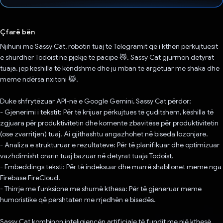
Votuar!
Çfarë bën
Njihuni me Sassy Cat, robotin tuaj të Telegramit që i kthen përkujtuesit
e shurdhër Todoist në pjekje të pacipë 😼. Sassy Cat gjurmon detyrat
tuaja, jep këshilla të këndshme dhe ju mban të argëtuar me shaka dhe
meme ndërsa nxitoni 😹.
Duke shfrytëzuar API-në e Google Gemini, Sassy Cat përdor:
- Gjenerimi i tekstit: Për të krijuar përkujtues të çuditshëm, këshilla të
zgjuara për produktivitetin dhe komente zbavitëse për produktivitetin
(ose zvarritjen) tuaj. Ai gjithashtu angazhohet në biseda lozonjare.
- Analiza e strukturuar e rezultateve: Për të planifikuar dhe optimizuar
vazhdimisht orarin tuaj bazuar në detyrat tuaja Todoist.
- Embeddings teksti: Për të indeksuar dhe marrë shabllonet meme nga
Firebase FireCloud.
- Thirrje me funksione me shumë kthesa: Për të gjeneruar meme
humoristike që përshtaten me rrjedhën e bisedës.
Sassy Cat kombinon inteligjencën artificiale të fundit me një kthesë