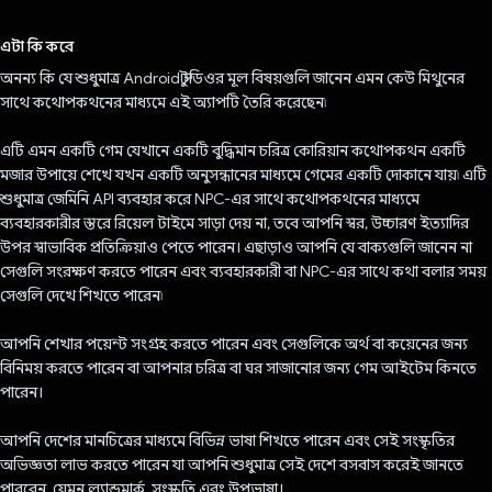
ভোট দিয়েছেন!
এটা কি করে
অনন্য কি যে শুধুমাত্র Android স্টুডিওর মূল বিষয়গুলি জানেন এমন কেউ মিথুনের
সাথে কথোপকথনের মাধ্যমে এই অ্যাপটি তৈরি করেছেন৷
এটি এমন একটি গেম যেখানে একটি বুদ্ধিমান চরিত্র কোরিয়ান কথোপকথন একটি
মজার উপায়ে শেখে যখন একটি অনুসন্ধানের মাধ্যমে গেমের একটি দোকানে যায়৷ এটি
শুধুমাত্র জেমিনি API ব্যবহার করে NPC-এর সাথে কথোপকথনের মাধ্যমে
ব্যবহারকারীর স্তরে রিয়েল টাইমে সাড়া দেয় না, তবে আপনি স্বর, উচ্চারণ ইত্যাদির
উপর স্বাভাবিক প্রতিক্রিয়াও পেতে পারেন। এছাড়াও আপনি যে বাক্যগুলি জানেন না
সেগুলি সংরক্ষণ করতে পারেন এবং ব্যবহারকারী বা NPC-এর সাথে কথা বলার সময়
সেগুলি দেখে শিখতে পারেন৷
আপনি শেখার পয়েন্ট সংগ্রহ করতে পারেন এবং সেগুলিকে অর্থ বা কয়েনের জন্য
বিনিময় করতে পারেন বা আপনার চরিত্র বা ঘর সাজানোর জন্য গেম আইটেম কিনতে
পারেন।
আপনি দেশের মানচিত্রের মাধ্যমে বিভিন্ন ভাষা শিখতে পারেন এবং সেই সংস্কৃতির
অভিজ্ঞতা লাভ করতে পারেন যা আপনি শুধুমাত্র সেই দেশে বসবাস করেই জানতে
পারবেন, যেমন ল্যান্ডমার্ক, সংস্কৃতি এবং উপভাষা।