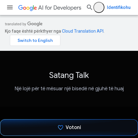
Identifikohu
Kjo faqe është përkthyer nga
Cloud Translation API
.
Satang Talk
Një lojë për të mësuar një bisedë në gjuhë të huaj
Votoni