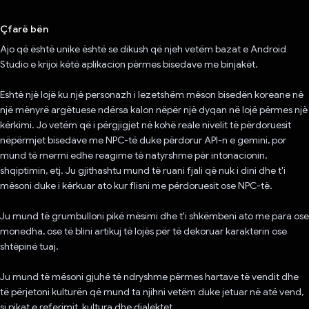
Votuar!
Çfarë bën
Ajo që është unike është se dikush që njeh vetëm bazat e Android
Studio e krijoi këtë aplikacion përmes bisedave me binjakët.
Është një lojë ku një personazh i lezetshëm mëson bisedën koreane në
një mënyrë argëtuese ndërsa kalon nëpër një dyqan në lojë përmes një
kërkimi. Jo vetëm që i përgjigjet në kohë reale nivelit të përdoruesit
nëpërmjet bisedave me NPC-të duke përdorur API-n e gemini, por
mund të merrni edhe reagime të natyrshme për intonacionin,
shqiptimin, etj. Ju gjithashtu mund të ruani fjali që nuk i dini dhe t'i
mësoni duke i kërkuar ato kur flisni me përdoruesit ose NPC-të.
Ju mund të grumbulloni pikë mësimi dhe t'i shkëmbeni ato me para ose
monedha, ose të blini artikuj të lojës për të dekoruar karakterin ose
shtëpinë tuaj.
Ju mund të mësoni gjuhë të ndryshme përmes hartave të vendit dhe
të përjetoni kulturën që mund ta njihni vetëm duke jetuar në atë vend,
si pikat e referimit, kultura dhe dialektet.