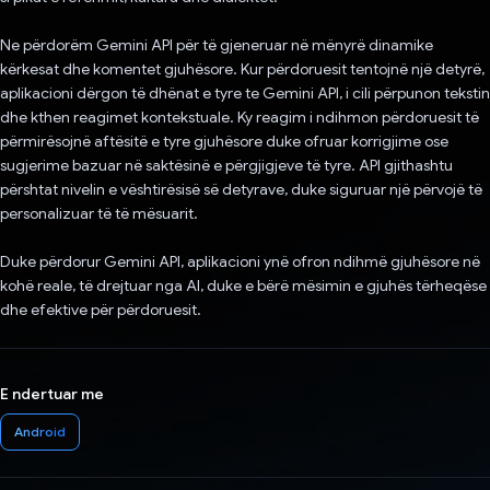
Ne përdorëm Gemini API për të gjeneruar në mënyrë dinamike
kërkesat dhe komentet gjuhësore. Kur përdoruesit tentojnë një detyrë,
aplikacioni dërgon të dhënat e tyre te Gemini API, i cili përpunon tekstin
dhe kthen reagimet kontekstuale. Ky reagim i ndihmon përdoruesit të
përmirësojnë aftësitë e tyre gjuhësore duke ofruar korrigjime ose
sugjerime bazuar në saktësinë e përgjigjeve të tyre. API gjithashtu
përshtat nivelin e vështirësisë së detyrave, duke siguruar një përvojë të
personalizuar të të mësuarit.
Duke përdorur Gemini API, aplikacioni ynë ofron ndihmë gjuhësore në
kohë reale, të drejtuar nga AI, duke e bërë mësimin e gjuhës tërheqëse
dhe efektive për përdoruesit.
E ndertuar me
Android