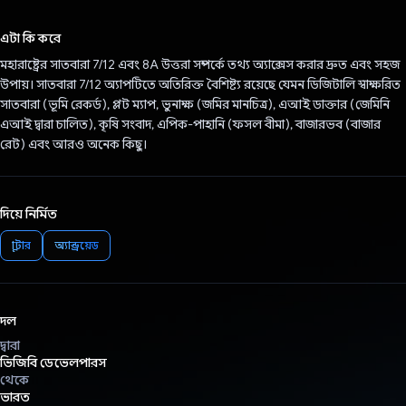
ভোট দিয়েছেন!
এটা কি করে
মহারাষ্ট্রের সাতবারা 7/12 এবং 8A উত্তরা সম্পর্কে তথ্য অ্যাক্সেস করার দ্রুত এবং সহজ
উপায়। সাতবারা 7/12 অ্যাপটিতে অতিরিক্ত বৈশিষ্ট্য রয়েছে যেমন ডিজিটালি স্বাক্ষরিত
সাতবারা (ভূমি রেকর্ড), প্লট ম্যাপ, ভুনাক্ষ (জমির মানচিত্র), এআই ডাক্তার (জেমিনি
এআই দ্বারা চালিত), কৃষি সংবাদ, এপিক-পাহানি (ফসল বীমা), বাজারভব (বাজার
রেট) এবং আরও অনেক কিছু।
দিয়ে নির্মিত
ফ্লাটার
অ্যান্ড্রয়েড
দল
দ্বারা
ভিজিবি ডেভেলপারস
থেকে
ভারত