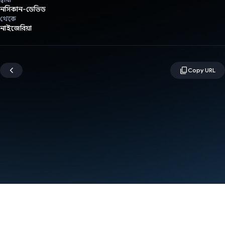
নসিকান-ডেভিড
থেকে
নাইজেরিয়া