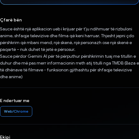
Votuar!
Çfarë bën
Sauce është një aplikacion ueb i krijuar për t'ju ndihmuar të rizbuloni
anime, shfaqje televizive dhe filma që keni harruar. Thjesht jepni çdo
përshkrim që mbani mend; një skenë, një personazh ose një skenë e
paqartë – nuk duhet të jetë e përsosur.
Sauce përdor Gemini AI për të përputhur përshkrimin tuaj me titullin e
duhur dhe më pas merr informacionin rreth atij titulli nga TMDB (Baza e
të dhënave të filmave - funksionon gjithashtu për shfaqje televizive
dhe anime)
E ndertuar me
Web/Chrome
Ekipi