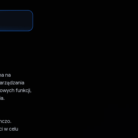
na na
arządzania
owych funkcji,
a.
nczo.
i w celu