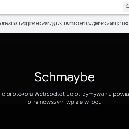
a treści na Twój preferowany język. Tłumaczenia wygenerowane przez 
Schmaybe
ie protokołu WebSocket do otrzymywania powi
o najnowszym wpisie w logu