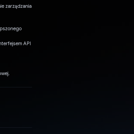
ie zarządzania
lepszonego
nterfejsem API
owej.