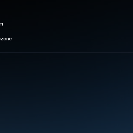
om
czone