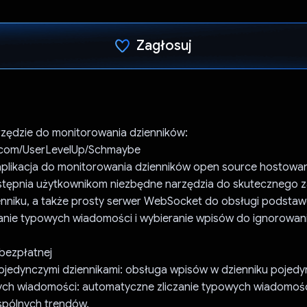
Zagłosuj
Głos oddany
zędzie do monitorowania dzienników:
b.com/UserLevelUp/Schmaybe
plikacja do monitorowania dzienników open source hostowa
stępnia użytkownikom niezbędne narzędzia do skutecznego z
enniku, a także prosty serwer WebSocket do obsługi podstaw
czanie typowych wiadomości i wybieranie wpisów do ignorowani
 bezpłatnej
ojedynczymi dziennikami: obsługa wpisów w dzienniku pojedy
ych wiadomości: automatyczne zliczanie typowych wiadomośc
wspólnych trendów.