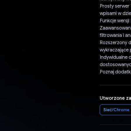
Prosty serwer
wpisami w dzi
Funkcje wersji
Zaawansowana a
filtrowania i a
Rozszerzony do
wykraczające 
Indywidualne 
dostosowanyc
Poznaj dodatko
Utworzone z
Sieć/Chrome