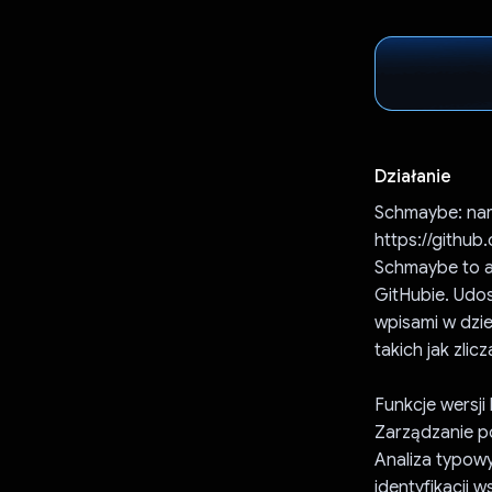
Działanie
Schmaybe: nar
https://githu
Schmaybe to a
GitHubie. Udo
wpisami w dzi
takich jak zli
Funkcje wersji
Zarządzanie p
Analiza typow
identyfikacji 