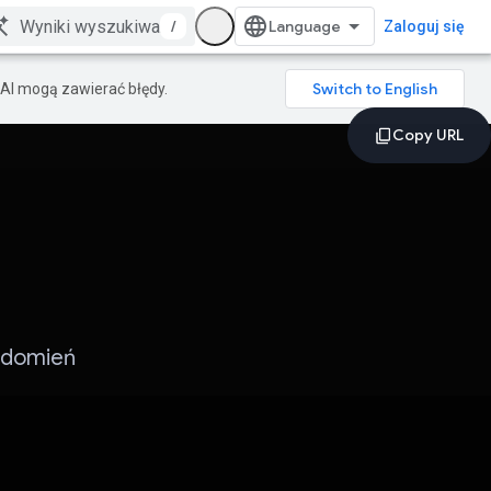
/
Zaloguj się
AI mogą zawierać błędy.
adomień