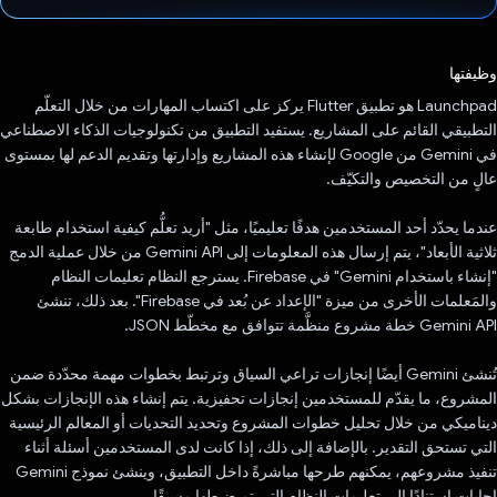
تم التصويت.
وظيفتها
Launchpad هو تطبيق Flutter يركز على اكتساب المهارات من خلال التعلّم
التطبيقي القائم على المشاريع. يستفيد التطبيق من تكنولوجيات الذكاء الاصطناعي
في Gemini من Google لإنشاء هذه المشاريع وإدارتها وتقديم الدعم لها بمستوى
عالٍ من التخصيص والتكيّف.
عندما يحدّد أحد المستخدمين هدفًا تعليميًا، مثل "أريد تعلُّم كيفية استخدام طابعة
ثلاثية الأبعاد"، يتم إرسال هذه المعلومات إلى Gemini API من خلال عملية الدمج
"إنشاء باستخدام Gemini" في Firebase. يسترجع النظام تعليمات النظام
والمَعلمات الأخرى من ميزة "الإعداد عن بُعد في Firebase". بعد ذلك، تنشئ
Gemini API خطة مشروع منظَّمة تتوافق مع مخطّط JSON.
تُنشئ Gemini أيضًا إنجازات تراعي السياق وترتبط بخطوات مهمة محدّدة ضمن
المشروع، ما يقدّم للمستخدمين إنجازات تحفيزية. يتم إنشاء هذه الإنجازات بشكل
ديناميكي من خلال تحليل خطوات المشروع وتحديد التحديات أو المعالم الرئيسية
التي تستحق التقدير. بالإضافة إلى ذلك، إذا كانت لدى المستخدمين أسئلة أثناء
تنفيذ مشروعهم، يمكنهم طرحها مباشرةً داخل التطبيق، وينشئ نموذج Gemini
إجابات استنادًا إلى تعليمات النظام التي تم ضبطها مسبقًا.