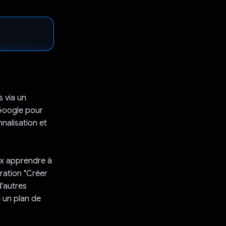
s via un
 Google pour
nalisation et
eux apprendre à
gration "Créer
d'autres
 un plan de