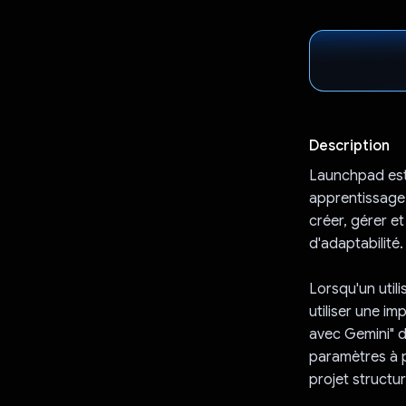
Description
Launchpad est 
apprentissage 
créer, gérer e
d'adaptabilité.
Lorsqu'un util
utiliser une im
avec Gemini" d
paramètres à p
projet struct