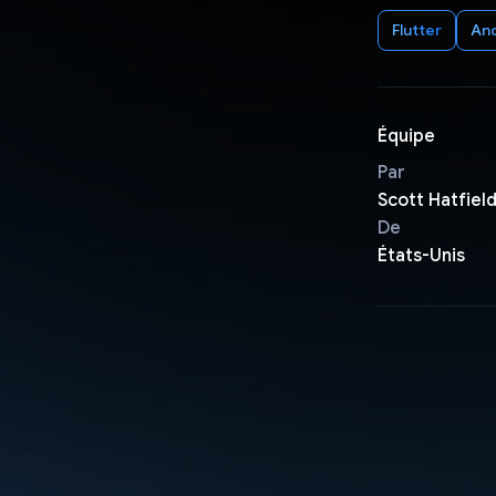
Flutter
An
Équipe
Par
Scott Hatfiel
De
États-Unis