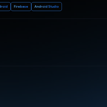
droid
Firebase
Android Studio
d