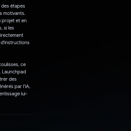
 des étapes
ns motivants.
 projet et en
, si les
 directement
d'instructions
oulisses, ce
ni, Launchpad
érer des
nérés par l'IA,
entissage lui-