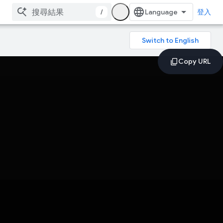
/
登入
。