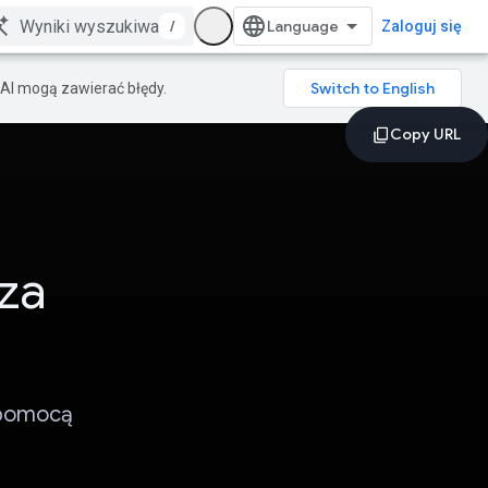
/
Zaloguj się
AI mogą zawierać błędy.
za
 pomocą