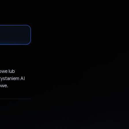
owe lub
ystaniem AI
owe.