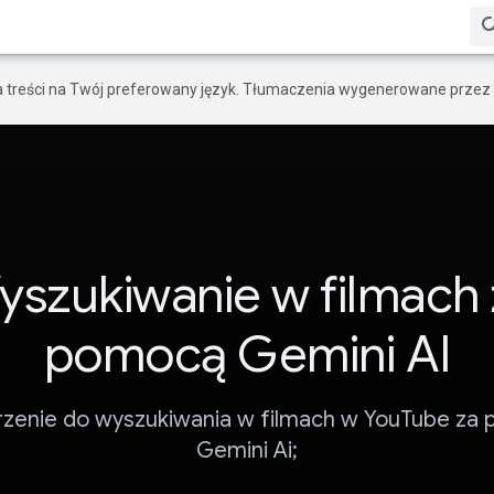
a treści na Twój preferowany język. Tłumaczenia wygenerowane przez 
yszukiwanie w filmach 
pomocą Gemini AI
rzenie do wyszukiwania w filmach w YouTube za
Gemini Ai;