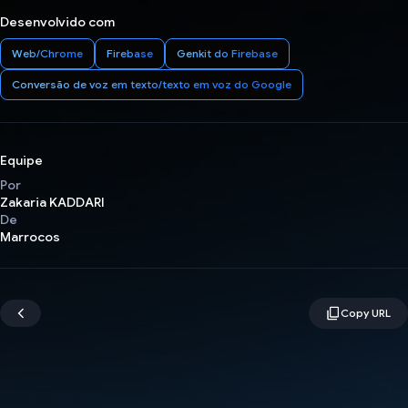
Desenvolvido com
Web/Chrome
Firebase
Genkit do Firebase
Conversão de voz em texto/texto em voz do Google
Equipe
Por
Zakaria KADDARI
De
Marrocos