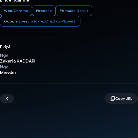
E ndertuar me
Web/Chrome
Firebase
Firebase Genkit
Google Speech-to-Text/Text-to-Speech
Ekipi
Nga
Zakaria KADDARI
Nga
Maroku