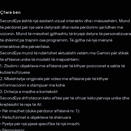
Votuar!
Çfarë bën
SecondEye është një asistent vizual interaktiv dhe i mësueshëm. Mund
të përdoret për një sërë detyrash dhe raste përdorimi që lidhen me
vizionin. Mund të mësohet gjithashtu të kryejë detyra të personalizuara
të shikimit pa trajnim ose programim. Të gjitha në një mënyrë
interaktive dhe përsëritëse.
SecondEye mund të ndërtohet aktualisht vetëm me Gemini për shkak
të aftësive unike të modelit të mëposhtëm:
1. Zbulimi i objekteve me aftësinë për të kthyer pozicionet e sakta të
kutisë kufizuese
2. Mbështetje origjinale për video me aftësinë për të kthyer
informacionin e stampuar me kohë
3. Dritarja e madhe e kontekstit
SecondEye shfrytëzon këto aftësi për të ofruar këto përvoja unike dhe
krejtësisht të reja të AI:
• Për imazhet (duke përdorur aftësinë nr. 1):
◦ Përkufizimet e objekteve të shënuara
◦ Pyetja për një pjesë specifike të një imazhi
◦ Përmirësimi: