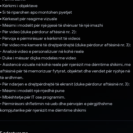
▪ Kërkimi i objekteve
▪ Si të riparohen apo montohen pyetjet
▪ Kërkesat për reagime vizuale
◦ Mësimi i modelit për një pjesë të shënuar të një imazhi
• Për video (duke përdorur aftësinë nr. 2):
◦ Përvoja e përmirësuar e kërkimit të videos
• Për video me kamerë të drejtpërdrejtë (duke përdorur aftësinë nr. 3):
◦ Analizë video e personalizuar në kohë reale
◦ Duke i mësuar diçka modeles me video
◦ Asistencë vizuale në kohë reale për njerëzit me dëmtime shikimi, me
aftësinë për të memorizuar fytyrat, objektet dhe vendet për njohje në
të ardhmen.
• Për ndarjen e drejtpërdrejtë të ekranit (duke përdorur aftësinë nr. 3):
◦ Mësimi i modelit një rrjedhë pune
◦ Mbështetje për IT ose programim.
◦ Përmirësoni shfletimin në ueb dhe përvojën e përgjithshme
kompjuterike për njerëzit me dëmtime shikimi