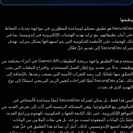
تم التصويت.
وظيفتها
‫SecureDev هو تطبيق مصمّم لمساعدة المطوّرين في مواجهة تحديات الحفاظ
على أمان تطبيقاتهم. مع تزايد تهديد الهجمات الإلكترونية في إندونيسيا، بما في
ذلك الهجمات على الأنظمة الحكومية التي يتم استهدافها بشكل متزايد، تهدف
شركة SecureDev إلى تقديم حلّ فعّال.
يستخدم هذا التطبيق واجهة برمجة التطبيقات Gemini API في أجزاء مختلفة من
وظيفته، بدءًا من تحديد نوع إطار العمل المستخدَم، واقتراح الملفات التي يجب
التحقّق منها تلقائيًا، إلى رصد الثغرات الأمنية التي يصعب رصدها. بالإضافة إلى
ذلك، تقدّم SecureDev أيضًا اقتراحات لتغيير الرمز البرمجي استنادًا إلى نوع
التهديد الذي قد يحدث.
ليس هذا فقط، بل يمكن لشركة SecureDev أيضًا مساعدة الأشخاص غير
المألوفين مع التكنولوجيا، وهي المشكلة الرئيسية التي أدّت إلى تعرض العديد من
المواقع الإلكترونية، حتى تلك التابعة للجهات الحكومية، للهجوم وبرامج الفدية،
علمًا بأنّ البيانات المفقودة ليست مزحة، بل هي مئات الملايين من البيانات
الوطنية لجميع الإندونيسيين. لذلك، آمل أن يساعد هذا التطبيق في حلّ هذه
المشاكل، لا سيما من خلال إمكانات الذكاء الاصطناعي التي تُعدّ مفيدة جدًا في