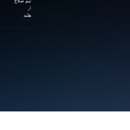
تیم صلاح
از
هلند