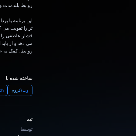
روابط بلندمدت و 
این برنامه با پ
تر را تقویت می ک
فشار عاطفی را ک
می دهد و از پاید
روابط، کمک به ج
ساخته شده با
وب/کروم
ch
تیم
توسط