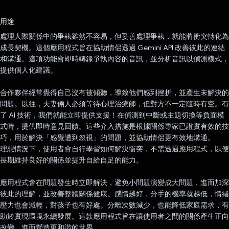
已投票！
用途
處理人際關係中的爭執雖然不容易，但妥善處理爭執，就能將衝突轉化為
成長契機。這個應用程式旨在協助情侶透過 Gemini API 改善彼此的連結
和溝通。這項功能會即時轉錄爭執內容的音訊，並分析音訊以偵測模式，
提供個人化建議。
合作夥伴經常覺得自己沒有被傾聽，導致他們感到挫折，並產生未解決的
問題。以往，夫妻倆人必須等待心理治療師，但對方不一定隨時有空。有
了 AI 技術，我們就能立即提供支援！在偵測到中斷或主題切換等負面模
式時，提供即時意見回饋。這些介入措施是根據關係專家已證實有效的技
巧，用於解決「感覺遭到忽視」的問題，並協助情侶更有效地溝通。
理想情況下，使用者會自行學習如何解決衝突，不需透過應用程式，以便
長期維持良好的關係並提升自給自足的能力。
應用程式會在問題發生時立即解決，避免小問題演變成大問題，進而加深
彼此的理解，並改善整體關係健康。感情越好，分手的機率就越低，情緒
壓力也會減輕，對孩子也有好處。分離次數減少，也能降低家庭需求，有
助於實現環境永續發展。這款應用程式旨在讓使用者之間的關係產生正向
改變，進而營造更和諧的世界。