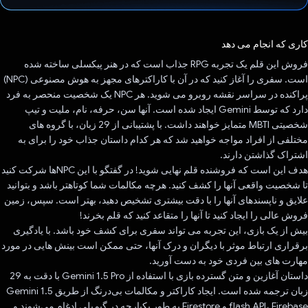
رای داد!
کاری که انجام می دهد
فروش این قلم یک تجربه RPG جذاب است که در هنر پیکسلی ساخته شده
است. سفری را آغاز کنید که در آن با کاراکترهای مجهز به هوش مصنوعی (NPC)
پراکنده در سراسر نقشه روبرو می شوید. هر NPC یک شخصیت منحصر به فرد
دارد که توسط Gemini ایجاد شده است. آنها سن، حرفه، نام، ملیت و تیپ
شخصیتی MBTI متمایز خواهند داشت. با پشتیبانی از 29 زبان، با گروه های
مختلفی از افراد مواجه خواهید شد که هر کدام داستان جذاب خود را برای به
اشتراک گذاشتن دارند.
هدف این است که فروشنده قلم نهایی شوید! در گفتگو با این NPCها شرکت کنید
تا شخصیت واقعی آنها را کشف کنید. هرچه مکالمات شما کوتاهتر باشد و بتوانید
علایق و ناپسندهای آنها را با دقت بیشتری تشخیص دهید، بهتر است. سپس، زمین
فروش عالی را ایجاد کنید تا آنها را متقاعد کنید که قلم بخرند!
بیش از یک بازی، این تجربه می تواند سفری برای کشف خود باشد. با یادگیری
برقراری ارتباط موثر با دیگران و درک آنها، حتی ممکن است بینش هایی در مورد
مهارت های بین فردی خود به دست آورید.
داستان آغازین و متن گسترده بازی با استفاده از Gemini 1.5 Pro با دقت به 29
زبان ترجمه شده است. ایجاد کاراکتر و مکالمات بی‌درنگ از طریق Gemini 1.5
flash API، Firebase و Firestore به طور یکپارچه در گیم‌پلی ادغام می‌شوند و