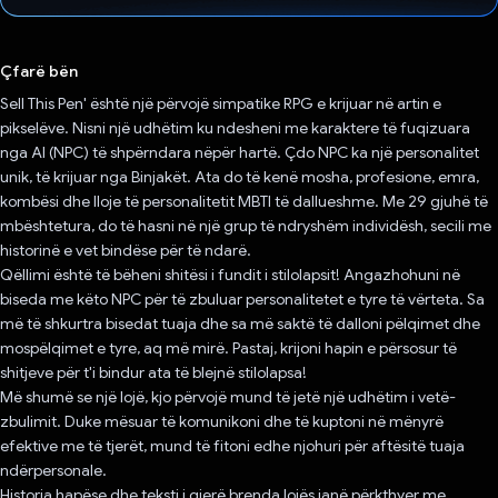
Votuar!
Çfarë bën
Sell ​​This Pen' është një përvojë simpatike RPG e krijuar në artin e
pikselëve. Nisni një udhëtim ku ndesheni me karaktere të fuqizuara
nga AI (NPC) të shpërndara nëpër hartë. Çdo NPC ka një personalitet
unik, të krijuar nga Binjakët. Ata do të kenë mosha, profesione, emra,
kombësi dhe lloje të personalitetit MBTI të dallueshme. Me 29 gjuhë të
mbështetura, do të hasni në një grup të ndryshëm individësh, secili me
historinë e vet bindëse për të ndarë.
Qëllimi është të bëheni shitësi i fundit i stilolapsit! Angazhohuni në
biseda me këto NPC për të zbuluar personalitetet e tyre të vërteta. Sa
më të shkurtra bisedat tuaja dhe sa më saktë të dalloni pëlqimet dhe
mospëlqimet e tyre, aq më mirë. Pastaj, krijoni hapin e përsosur të
shitjeve për t'i bindur ata të blejnë stilolapsa!
Më shumë se një lojë, kjo përvojë mund të jetë një udhëtim i vetë-
zbulimit. Duke mësuar të komunikoni dhe të kuptoni në mënyrë
efektive me të tjerët, mund të fitoni edhe njohuri për aftësitë tuaja
ndërpersonale.
Historia hapëse dhe teksti i gjerë brenda lojës janë përkthyer me