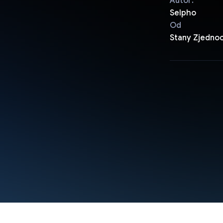
Autor:
Selpho
Od
Stany Zjedno