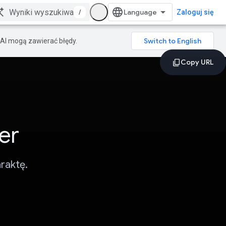
/
Zaloguj się
AI mogą zawierać błędy.
er
raktę.