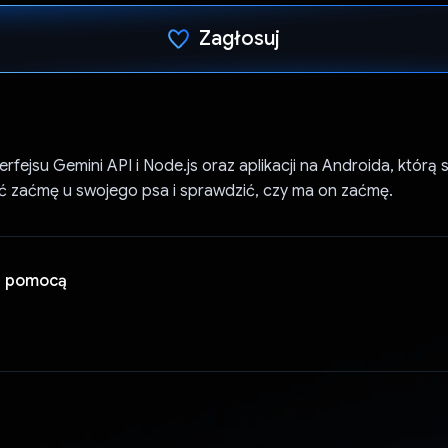
Zagłosuj
Głos oddany
rfejsu Gemini API i Node.js oraz aplikacji na Androida, którą
 zaćmę u swojego psa i sprawdzić, czy ma on zaćmę.
a pomocą