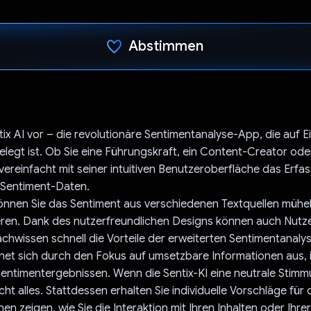
Abstimmen
Du hast abgestimmt
ntix AI vor – die revolutionäre Sentimentanalyse-App, die auf 
elegt ist. Ob Sie eine Führungskraft, ein Content-Creator ode
I vereinfacht mit seiner intuitiven Benutzeroberfläche das Erfa
Sentiment-Daten.
können Sie das Sentiment aus verschiedenen Textquellen mühel
ieren. Dank des nutzerfreundlichen Designs können auch Nutz
chwissen schnell die Vorteile der erweiterten Sentimentanaly
hnet sich durch den Fokus auf umsetzbare Informationen aus,
Sentimentergebnissen. Wenn die Sentix-KI eine neutrale Stimm
cht alles. Stattdessen erhalten Sie individuelle Vorschläge für
hnen zeigen, wie Sie die Interaktion mit Ihren Inhalten oder Ihre