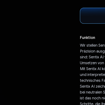
Funktion
Wir stellen Se
Präzision ausg
sind: Sentix A
Umsetzen von 
Mit Sentix AI 
und interpret
technisches Fa
Sentix AI zeic
bei neutralen 
ist das noch ni
Schritte, die I