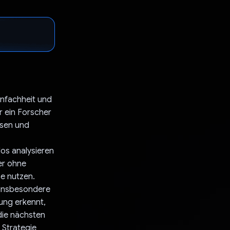
Einfachheit und
r ein Forscher
ssen und
os analysieren
er ohne
se nutzen.
 insbesondere
ung erkennt,
 die nächsten
r Strategie