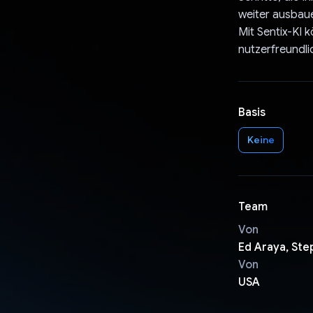
weiter ausbau
Mit Sentix-KI 
nutzerfreundl
Basis
Keine
Team
Von
Ed Araya, Ste
Von
USA