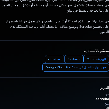
في مساحة عملك بالكامل. سواء كان مستندًا أو ملاحظة أو تذكيرًا، يمكنك العثور
على ما تحتاجه بالضبط في ثوانٍ.
في هذا الهاكاثون، نقدّم إصدارًا أوليًا من التطبيق، ولكن يعمل فريقنا باستمرار
على تحسين Serveka وتوسيع نطاقه، ما يجعله أداة الإنتاجية المفضّلة لدى
الجميع.
مصمَّم بالاستناد إلى
الويب/Chrome
Firebase
cloud run
جهاز موازنة الحمل في Google Cloud Platform
الفريق
من
serveka
من
الهند