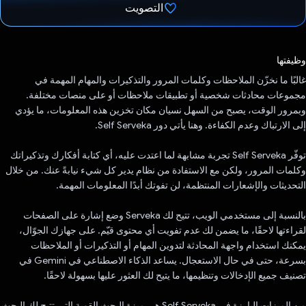
التصويت
تم التصويت.
وظيفتها
غالبًا ما نخزّن الملاحظات وكلمات المرور والتذكيرات والمهام المهمة في
مجموعات محادثات شخصية أو تطبيقات ملاحظات أو على منصات مختلفة.
وبمرور الوقت، يصبح من السهل نسيان مكان تخزين هذه المعلومات، ما يؤدي
إلى الارتباك وعدم الكفاءة. وهنا يأتي دور Self Serveka.
توفّر Self Serveka تجربة مشابهة لما اعتدت عليه، أي كتابة أفكارك وتذكيراتك
وكلمات المرور، ولكن مع الاستفادة من نظام يدير كل شيء نيابةً عنك. من خلال
التحديثات والإشعارات المنتظمة، لن تفوتك أبدًا المعلومات المهمة.
بالنسبة إلى مستخدمي الويب، تتيح لك Serveka وضع إشارة على الصفحات
لقراءتها لاحقًا، ما يضمن لك عدم تفويت أي محتوى قيّم. على جهازك الجوّال،
يمكنك استخدام واجهة المحادثة لتدوين المهام أو التذكيرات أو الملاحظات
بسرعة، حتى في حال الاستعجال. يساعد الذكاء الاصطناعي في Gemini في
تصنيف جميع الإدخالات وتنظيمها، ما يتيح لك العثور عليها بسهولة لاحقًا.
من الميزات البارزة في Self Serveka هي ميزة البحث القوية التي تتيح لك البحث