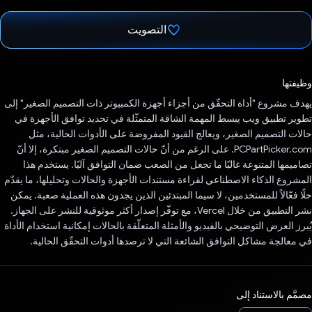
التصويت
تم التصويت.
وظيفتها
يهدف مشروع "أداة التحقّق من أجزاء أجهزة الكمبيوتر ذات التصميم الصغير" إلى
تطوير تطبيق ويب يبسط المهمة الشاقة المتمثّلة في تحديد توافق الأجهزة في
حالات التصميم الصغير، ويعالج القيود المفروضة على الأدوات الحالية، مثل
PCPartPicker.com. على الرغم من أنّ حالات التصميم الصغير مبتكرة، إلا أنّ
تصاميمها المتنوعة غالبًا ما تجعل من الصعب ضمان التوافق آليًا. يستخدم هذا
المشروع الذكاء الاصطناعي لقراءة مستندات الأجهزة والحالات وتحليلها، ما يقدّم
حلًا فعّالاً للمستخدمين، لا سيما المبتدئين الذين يجدون هذه العملية صعبة. يمكن
نشر التطبيق من خلال Vercel، مع توفّر إصدار أكثر موثوقية للنشر على الجهاز.
يُبرز العرض التوضيحي بالفيديو والأمثلة المتعلّقة بالحالات إمكانية استخدام الأداة
في معالجة مشاكل التوافق الشائعة التي لا ترصدها أدوات التحقّق الحالية.
مصمَّم بالاستناد إلى