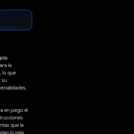
gida
ara la
 lo que
r su
pecialidades,
a en juego el
strucciones
ntas que la
idan lo más