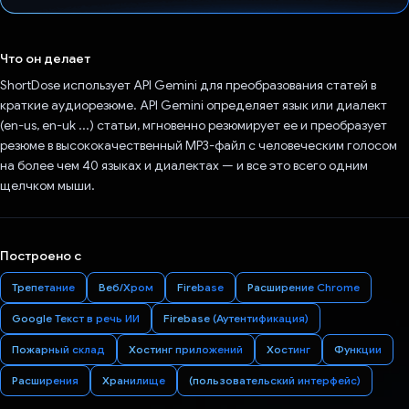
Проголосовал!
Что он делает
ShortDose использует API Gemini для преобразования статей в
краткие аудиорезюме. API Gemini определяет язык или диалект
(en-us, en-uk ...) статьи, мгновенно резюмирует ее и преобразует
резюме в высококачественный MP3-файл с человеческим голосом
на более чем 40 языках и диалектах — и все это всего одним
щелчком мыши.
Построено с
Трепетание
Веб/Хром
Firebase
Расширение Chrome
Google Текст в речь ИИ
Firebase (Аутентификация)
Пожарный склад
Хостинг приложений
Хостинг
Функции
Расширения
Хранилище
(пользовательский интерфейс)