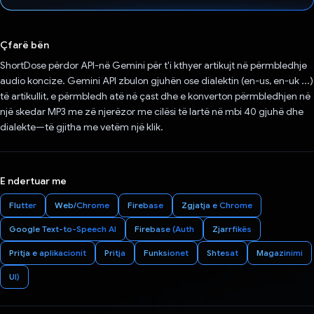
Votuar!
Çfarë bën
ShortDose përdor API-në Gemini për t'i kthyer artikujt në përmbledhje
audio koncize. Gemini API zbulon gjuhën ose dialektin (en-us, en-uk ...)
të artikullit, e përmbledh atë në çast dhe e konverton përmbledhjen në
një skedar MP3 me zë njerëzor me cilësi të lartë në mbi 40 gjuhë dhe
dialekte—të gjitha me vetëm një klik.
E ndertuar me
Flutter
Web/Chrome
Firebase
Zgjatja e Chrome
Google Text-to-Speech AI
Firebase (Auth
Zjarrfikës
Pritja e aplikacionit
Pritja
Funksionet
Shtesat
Magazinimi
UI)