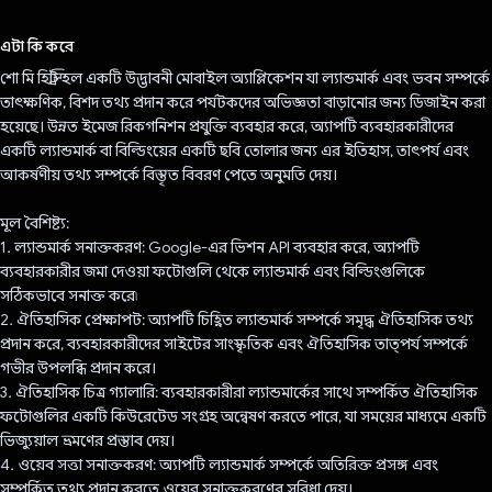
ভোট দিয়েছেন!
এটা কি করে
শো মি হিস্ট্রি হল একটি উদ্ভাবনী মোবাইল অ্যাপ্লিকেশন যা ল্যান্ডমার্ক এবং ভবন সম্পর্কে
তাৎক্ষণিক, বিশদ তথ্য প্রদান করে পর্যটকদের অভিজ্ঞতা বাড়ানোর জন্য ডিজাইন করা
হয়েছে। উন্নত ইমেজ রিকগনিশন প্রযুক্তি ব্যবহার করে, অ্যাপটি ব্যবহারকারীদের
একটি ল্যান্ডমার্ক বা বিল্ডিংয়ের একটি ছবি তোলার জন্য এর ইতিহাস, তাৎপর্য এবং
আকর্ষণীয় তথ্য সম্পর্কে বিস্তৃত বিবরণ পেতে অনুমতি দেয়।
মূল বৈশিষ্ট্য:
1. ল্যান্ডমার্ক সনাক্তকরণ: Google-এর ভিশন API ব্যবহার করে, অ্যাপটি
ব্যবহারকারীর জমা দেওয়া ফটোগুলি থেকে ল্যান্ডমার্ক এবং বিল্ডিংগুলিকে
সঠিকভাবে সনাক্ত করে৷
2. ঐতিহাসিক প্রেক্ষাপট: অ্যাপটি চিহ্নিত ল্যান্ডমার্ক সম্পর্কে সমৃদ্ধ ঐতিহাসিক তথ্য
প্রদান করে, ব্যবহারকারীদের সাইটের সাংস্কৃতিক এবং ঐতিহাসিক তাত্পর্য সম্পর্কে
গভীর উপলব্ধি প্রদান করে।
3. ঐতিহাসিক চিত্র গ্যালারি: ব্যবহারকারীরা ল্যান্ডমার্কের সাথে সম্পর্কিত ঐতিহাসিক
ফটোগুলির একটি কিউরেটেড সংগ্রহ অন্বেষণ করতে পারে, যা সময়ের মাধ্যমে একটি
ভিজ্যুয়াল ভ্রমণের প্রস্তাব দেয়।
4. ওয়েব সত্তা সনাক্তকরণ: অ্যাপটি ল্যান্ডমার্ক সম্পর্কে অতিরিক্ত প্রসঙ্গ এবং
সম্পর্কিত তথ্য প্রদান করতে ওয়েব সনাক্তকরণের সুবিধা দেয়।