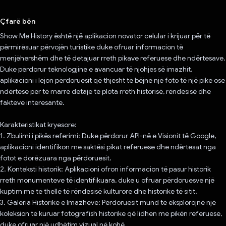
Votuar!
Çfarë bën
Show Me History është një aplikacion novator celular i krijuar për të
përmirësuar përvojën turistike duke ofruar informacion të
menjëhershëm dhe të detajuar rreth pikave referuese dhe ndërtesave.
Duke përdorur teknologjinë e avancuar të njohjes së imazhit,
aplikacioni i lejon përdoruesit që thjesht të bëjnë një foto të një pike ose
ndërtese për të marrë detaje të plota rreth historisë, rëndësisë dhe
fakteve interesante.
Karakteristikat kryesore:
1. Zbulimi i pikës referimi: Duke përdorur API-në e Visionit të Google,
aplikacioni identifikon me saktësi pikat referuese dhe ndërtesat nga
fotot e dorëzuara nga përdoruesit.
2. Konteksti historik: Aplikacioni ofron informacion të pasur historik
rreth monumenteve të identifikuara, duke u ofruar përdoruesve një
kuptim më të thellë të rëndësisë kulturore dhe historike të sitit.
3. Galeria Historike e Imazheve: Përdoruesit mund të eksplorojnë një
koleksion të kuruar fotografish historike që lidhen me pikën referuese,
duke ofruar një udhëtim vizual në kohë.