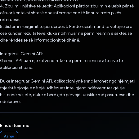
4. Zbulimi i njësive të uebit: Aplikacioni përdor zbulimin e uebit për të
ofruar kontekst shtesë dhe informacione të lidhura rreth pikës
referuese.
5. Sistemi i reagimit të përdoruesit: Përdoruesit mund të votojnë pro
ose kundër rezultateve, duke ndihmuar në përmirësimin e saktësisë
dhe rëndësisë së informacionit të dhënë.
Integrimi i Gemini API:
Gemini API luan një rol vendimtar në përmirësimin e aftësive të
aplikacionit tonë:
Duke integruar Gemini API, aplikacioni ynë shndërrohet nga një mjet i
thjeshtë njohjeje në një udhëzues inteligjent, ndërveprues që sjell
historinë në jetë, duke e bërë çdo përvojë turistike më pasuruese dhe
edukative.
E ndertuar me
Asnjë