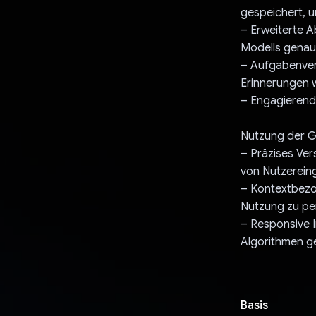
gespeichert, u
– Erweiterte 
Modells genau 
– Aufgabenver
Erinnerungen 
– Engagierend
Nutzung der G
– Präzises Ver
von Nutzerein
– Kontextbezo
Nutzung zu per
– Responsive I
Algorithmen ge
Basis