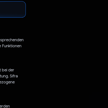
 ansprechenden
ie Funktionen
t bei der
tung. Sifra
bezogene
werden