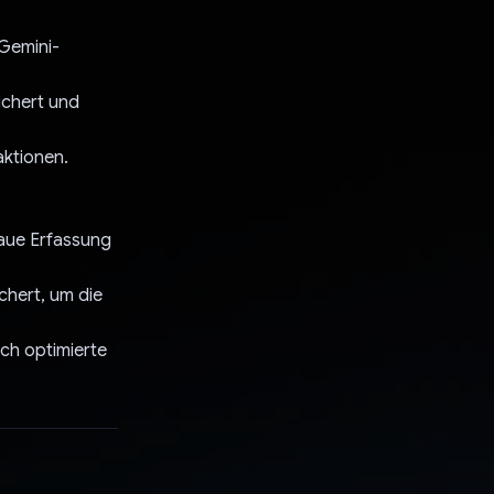
 Gemini-
ichert und
aktionen.
naue Erfassung
hert, um die
ch optimierte