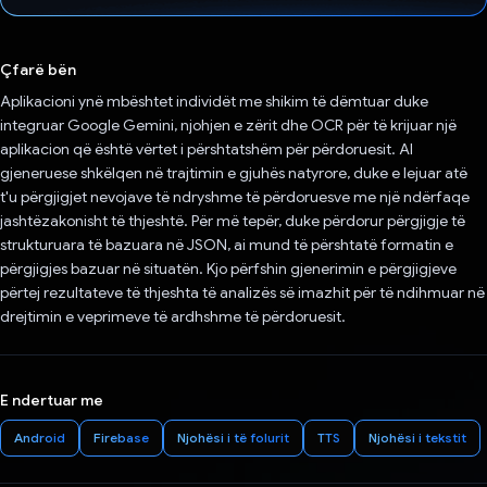
Votuar!
Çfarë bën
Aplikacioni ynë mbështet individët me shikim të dëmtuar duke
integruar Google Gemini, njohjen e zërit dhe OCR për të krijuar një
aplikacion që është vërtet i përshtatshëm për përdoruesit. AI
gjeneruese shkëlqen në trajtimin e gjuhës natyrore, duke e lejuar atë
t'u përgjigjet nevojave të ndryshme të përdoruesve me një ndërfaqe
jashtëzakonisht të thjeshtë. Për më tepër, duke përdorur përgjigje të
strukturuara të bazuara në JSON, ai mund të përshtatë formatin e
përgjigjes bazuar në situatën. Kjo përfshin gjenerimin e përgjigjeve
përtej rezultateve të thjeshta të analizës së imazhit për të ndihmuar në
drejtimin e veprimeve të ardhshme të përdoruesit.
E ndertuar me
Android
Firebase
Njohësi i të folurit
TTS
Njohësi i tekstit